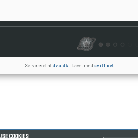
Serviceret af 
dvn.dk
 | Lavet med 
svift.net
use cookies