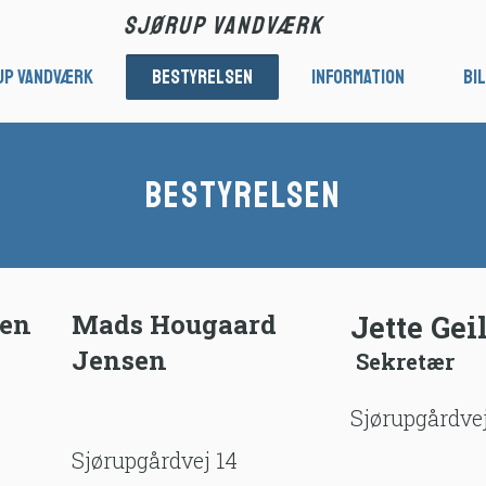
Sjørup Vandværk
up Vandværk
Bestyrelsen
Information
Bi
BESTYRELSEN
sen
Mads Hougaard 
Jette Gei
Jensen
Sekretær
Sjørupgårdvej
Sjørupgårdvej 14