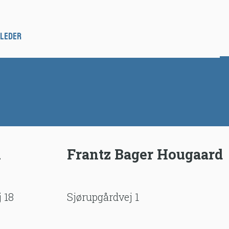
lleder
l
Frantz Bager Hougaard
 18 
Sjørupgårdvej 1